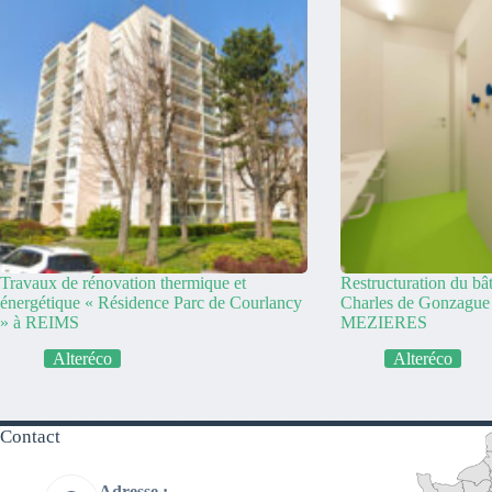
Travaux de rénovation thermique et
Restructuration du bâ
énergétique « Résidence Parc de Courlancy
Charles de Gonzag
» à REIMS
MEZIERES
Alteréco
Alteréco
Contact
Adresse :