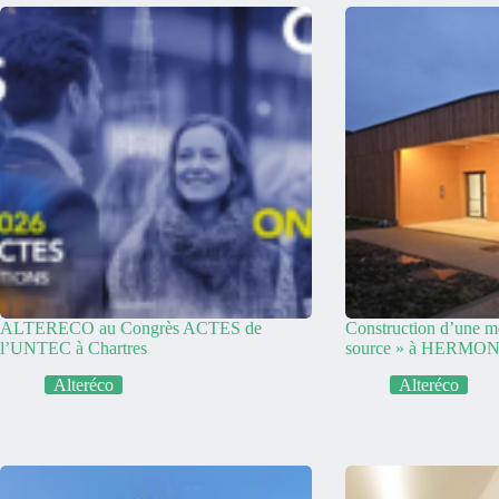
ALTERECO au Congrès ACTES de
Construction d’une m
l’UNTEC à Chartres
source » à HERMON
Alteréco
Alteréco